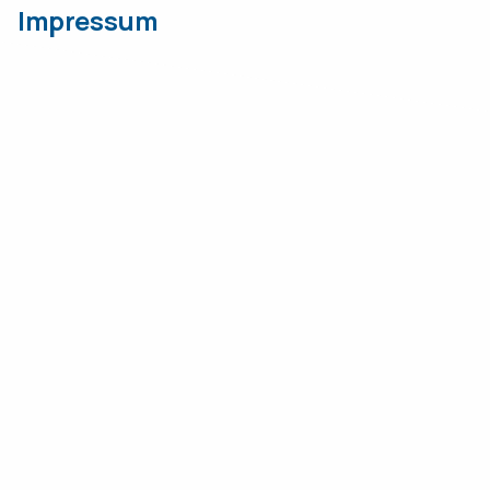
Impressum
DS Deutsche Stiftungsagentur GmbH
+49 (0)2131 5 25 13-0
Mail senden
Konzeption,
grafische
Gestaltung und
technische