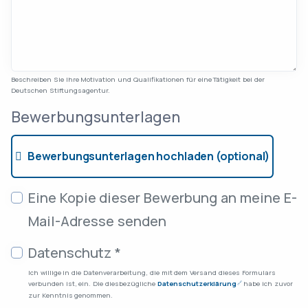
Beschreiben Sie Ihre Motivation und Qualifikationen für eine Tätigkeit bei der
Deutschen Stiftungsagentur.
Bewerbungsunterlagen
Bewerbungsunterlagen hochladen (optional)
Kopie-Einstellungen
Eine Kopie dieser Bewerbung an meine E-
Mail-Adresse senden
Datenschutzbestimmungen
Datenschutz
*
Ich willige in die Datenverarbeitung, die mit dem Versand dieses Formulars
verbunden ist, ein. Die diesbezügliche
Datenschutzerklärung
habe ich zuvor
Öffnet in neuem Fenster
zur Kenntnis genommen.