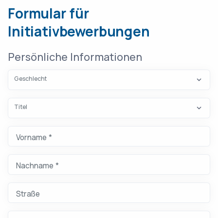
Formular für
Lassen Sie dieses Feld leer
Initiativbewerbungen
Persönliche Informationen
Geschlecht
Titel
Vorname *
Bitte geben Sie Ihren Vornamen ein (mindestens 2 Zeichen).
Nachname *
Bitte geben Sie Ihren Nachnamen ein (mindestens 2 Zeichen).
Straße