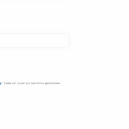
Öffnet in neuem Fenster
g
habe ich zuvor zur Kenntnis genommen.