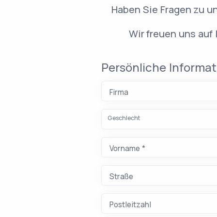
Haben Sie Fragen zu u
Wir freuen uns auf
Website (nicht ausfüllen
Persönliche Informa
Lassen Sie dieses Feld l
Firma
Geschlecht
Vorname *
Bitte geben Sie Ihren Vornamen ein (mindes
Straße
Postleitzahl