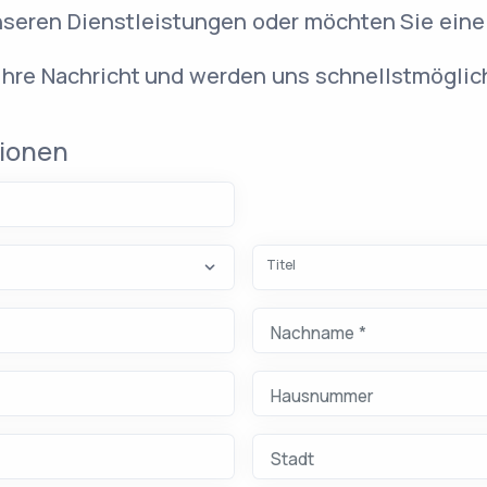
nseren Dienstleistungen oder möchten Sie eine
 Ihre Nachricht und werden uns schnellstmöglic
)
tionen
eer
Titel
Nachname *
tens 2 Zeichen).
Bitte geben Sie Ihren Nachnamen ei
Hausnummer
Stadt