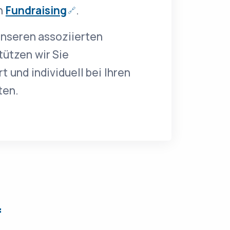
h
Fundraising
.
nseren assoziierten
tützen wir Sie
 und individuell bei Ihren
ten.
f