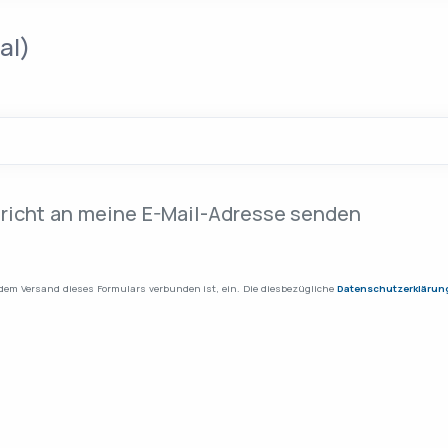
al)
hricht an meine E-Mail-Adresse senden
mungen
Ich willige in die Datenverarbeitung, die mit dem Versand dieses Formulars verbunden ist, ein. Die diesbezügliche
Datenschutzerklärun