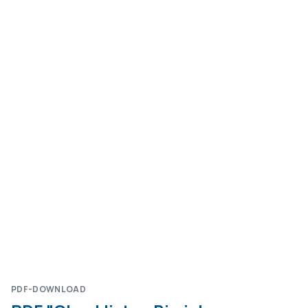
Checkliste zur
Stiftungsgründung
Webapp - Stifterpotential
Bei Fragen können Sie uns jederzeit
über unser Kontaktformular erreichen.
PDF-DOWNLOAD